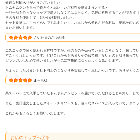
敏速な対応ありがとうございました。
トムヤムクンを自分で作ろうと思い、いざ材料を揃えようとすると
一品一品を色々なショップで購入しなくてはならなく、気軽に料理することができず（
その食材を使用して、3名分を料理しました。
セット食材は、半分くらいですみましたし、お出しから煮込んだ食材は、現地そのもの
またお願いします。
さいたまのさつき様
エスニックで良く使われる材料ですが、生のものを売っているところがなく、探していま
すごくうれしかったです。ぜひこれからもあまりその辺で買えないものも取り扱ってい
ガランガルは初めて使いましたが一気に本格的になったような気がします。
ちょっとしたおまけもヒト同士のつながりを実感してうれしかったです。ありがとうご
まーち様
某スーパーにて入手していたトムヤムクンセットを届けていただけることを知り、とて
また、先日注文しましたスイートチリソースも、色々なスパイスが入っていて、タコラ
これからもよろしくお願いいたします。
お店のトップへ戻る