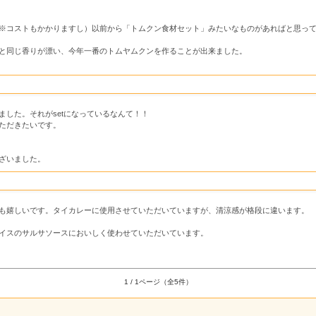
※コストもかかりますし）以前から「トムクン食材セット」みたいなものがあればと思っ
と同じ香りが漂い、今年一番のトムヤムクンを作ることが出来ました。
した。それがsetになっているなんて！！
ただきたいです。
ざいました。
も嬉しいです。タイカレーに使用させていただいていますが、清涼感が格段に違います。
イスのサルサソースにおいしく使わせていただいています。
1 / 1ページ（全5件）