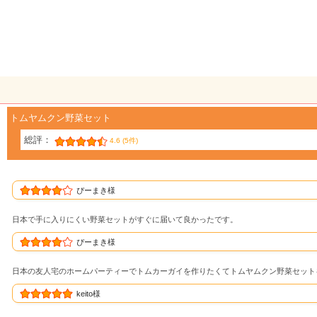
トムヤムクン野菜セット
総評：
4.6 (5件)
ぴーまき様
日本で手に入りにくい野菜セットがすぐに届いて良かったです。
ぴーまき様
日本の友人宅のホームパーティーでトムカーガイを作りたくてトムヤムクン野菜セット
keito様