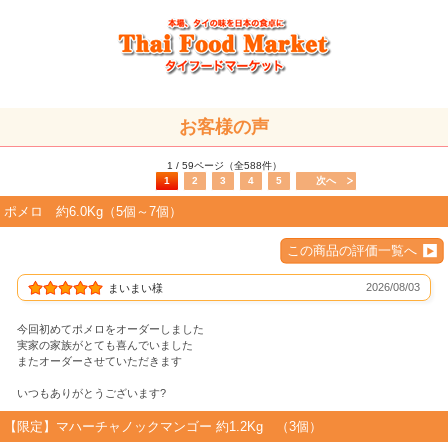
お客様の声
1 / 59ページ（全588件）
1
2
3
4
5
次へ
ポメロ 約6.0Kg（5個～7個）
この商品の評価一覧へ
2026/08/03
まいまい様
今回初めてポメロをオーダーしました
実家の家族がとても喜んでいました
またオーダーさせていただきます
いつもありがとうございます?
【限定】マハーチャノックマンゴー 約1.2Kg （3個）