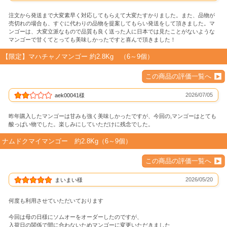
注文から発送まで大変素早く対応してもらえて大変たすかりました。また、品物が
売切れの場合も、すぐに代わりの品物を提案してもらい発送をして頂きました。マ
ンゴーは、大変立派なもので品質も良く送った人に日本では見たことがないような
マンゴーで甘くてとっても美味しかったですと喜んで頂きました！
【限定】マハチャノマンゴー 約2.8Kg （6～9個）
この商品の評価一覧へ
2026/07/05
aek00041様
昨年購入したマンゴーは甘みも強く美味しかったですが、今回の,マンゴーはとても
酸っぱい物でした。楽しみにしていただけに残念でした。
ナムドクマイマンゴー 約2.8Kg（6～9個）
この商品の評価一覧へ
2026/05/20
まいまい様
何度も利用させていただいております
今回は母の日様にソムオーをオーダーしたのですが、
入荷日の関係で間に合わないためマンゴーに変更いただきました