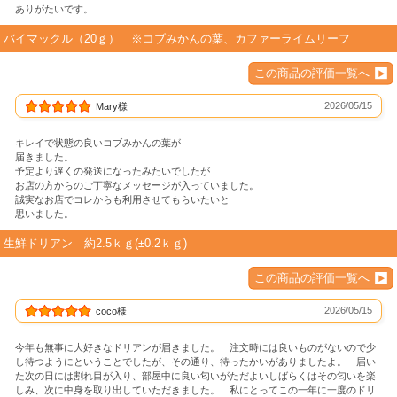
ありがたいです。
バイマックル（20ｇ） ※コブみかんの葉、カファーライムリーフ
この商品の評価一覧へ
2026/05/15
Mary様
キレイで状態の良いコブみかんの葉が
届きました。
予定より遅くの発送になったみたいでしたが
お店の方からのご丁寧なメッセージが入っていました。
誠実なお店でコレからも利用させてもらいたいと
思いました。
生鮮ドリアン 約2.5ｋｇ(±0.2ｋｇ)
この商品の評価一覧へ
2026/05/15
coco様
今年も無事に大好きなドリアンが届きました。 注文時には良いものがないので少
し待つようにということでしたが、その通り、待ったかいがありましたよ。 届い
た次の日には割れ目が入り、部屋中に良い匂いがただよいしばらくはその匂いを楽
しみ、次に中身を取り出していただきました。 私にとってこの一年に一度のドリ