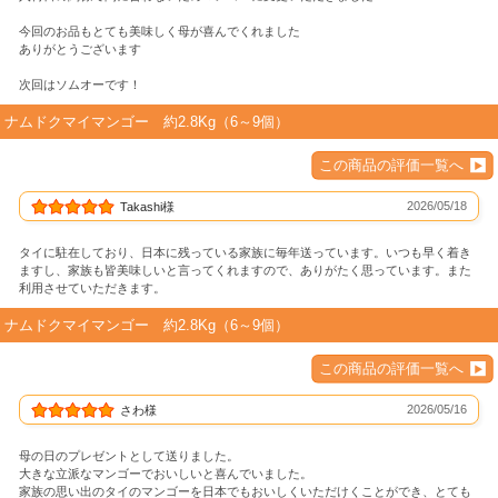
今回のお品もとても美味しく母が喜んでくれました
ありがとうございます
次回はソムオーです！
ナムドクマイマンゴー 約2.8Kg（6～9個）
この商品の評価一覧へ
2026/05/18
Takashi様
タイに駐在しており、日本に残っている家族に毎年送っています。いつも早く着き
ますし、家族も皆美味しいと言ってくれますので、ありがたく思っています。また
利用させていただきます。
ナムドクマイマンゴー 約2.8Kg（6～9個）
この商品の評価一覧へ
2026/05/16
さわ様
母の日のプレゼントとして送りました。
大きな立派なマンゴーでおいしいと喜んでいました。
家族の思い出のタイのマンゴーを日本でもおいしくいただけくことができ、とても