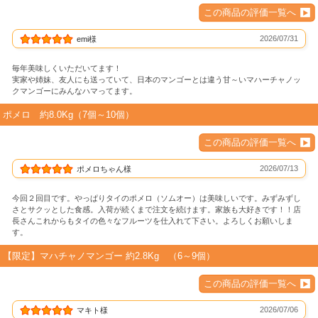
この商品の評価一覧へ
2026/07/31
emi様
毎年美味しくいただいてます！
実家や姉妹、友人にも送っていて、日本のマンゴーとは違う甘～いマハーチャノッ
クマンゴーにみんなハマってます。
ポメロ 約8.0Kg（7個～10個）
この商品の評価一覧へ
2026/07/13
ポメロちゃん様
今回２回目です。やっぱりタイのポメロ（ソムオー）は美味しいです。みずみずし
さとサクッとした食感。入荷が続くまで注文を続けます。家族も大好きです！！店
長さんこれからもタイの色々なフルーツを仕入れて下さい。よろしくお願いしま
す。
【限定】マハチャノマンゴー 約2.8Kg （6～9個）
この商品の評価一覧へ
2026/07/06
マキト様