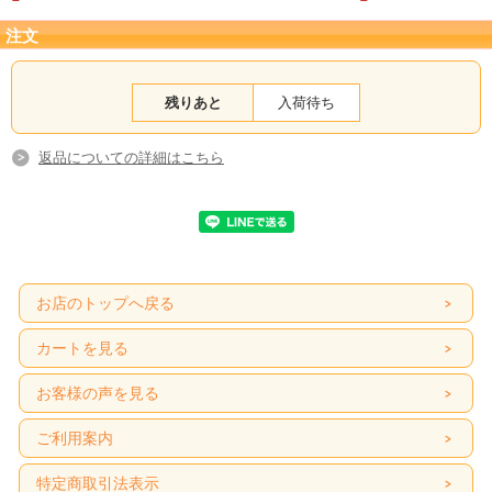
注文
残りあと
入荷待ち
返品についての詳細はこちら
タイで大事に育てられたマンゴスチン！
是非お召し上がりください！
贅沢な味わい、“厚い皮の中に、可愛く入った上品
お店のトップへ戻る
な味♥" 冷やしてお召し上がりください。
気品あふれる上品な甘さ、極上のフルーツ！まさ
カートを見る
に果物の女王
お客様の声を見る
タイ政府公認【タイフード・マーケット】の
ご利用案内
≪フレッシュ マンゴスチン≫
特定商取引法表示