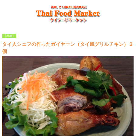
【冷凍】
タイ人シェフの作ったガイヤーン（タイ風グリルチキン）２
個