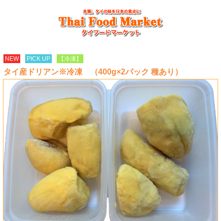
NEW
PICK UP
【冷凍】
タイ産ドリアン※冷凍 （400g×2パック 種あり）