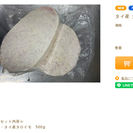
・
タイ産 
価格:
数量:
返品に
≪セット内容≫
・タイ産タロイモ 500g