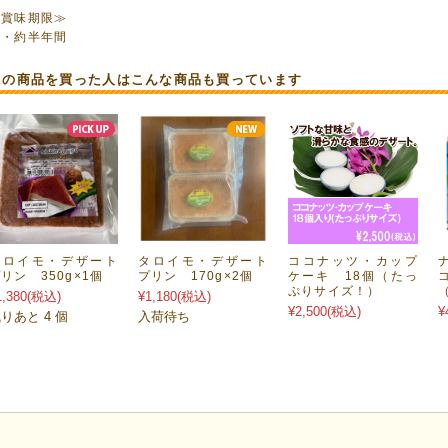
≪賞味期限≫
・約半年間
この商品を買った人はこんな商品も買っています
タロイモ・デザート
タロイモ・デザート
ココナッツ・カップ
リン 350g×1個
プリン 170g×2個
ケーキ 18個（たっ
ぷりサイズ！）
1,380
(税込)
¥1,180
(税込)
¥2,500
(税込)
¥
りあと 4 個
入荷待ち