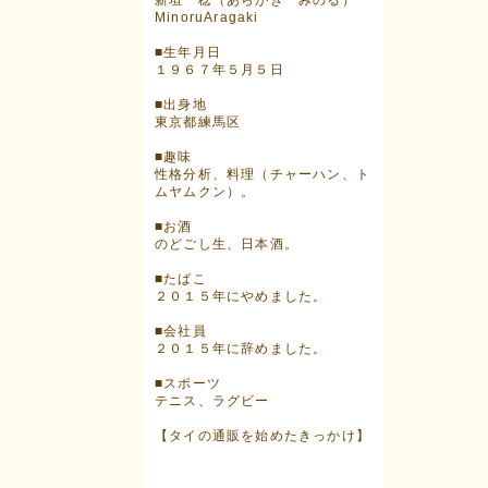
新垣 稔（あらがき みのる）
MinoruAragaki
■生年月日
１９６７年５月５日
■出身地
東京都練馬区
■趣味
性格分析、料理（チャーハン、ト
ムヤムクン）。
■お酒
のどごし生、日本酒。
■たばこ
２０１５年にやめました。
■会社員
２０１５年に辞めました。
■スポーツ
テニス、ラグビー
【タイの通販を始めたきっかけ】