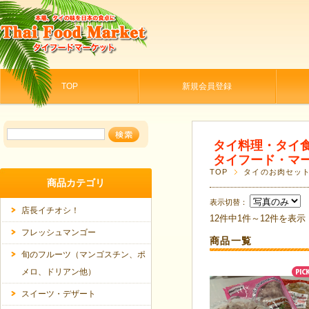
TOP
新規会員登録
タイ料理・タイ
タイフード・マ
TOP
タイのお肉セッ
商品カテゴリ
表示切替：
店長イチオシ！
12件中1件～12件を表示
フレッシュマンゴー
商品一覧
旬のフルーツ（マンゴスチン、ポ
メロ、ドリアン他）
スイーツ・デザート