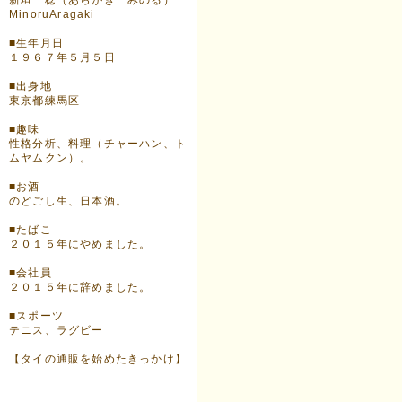
新垣 稔（あらがき みのる）
MinoruAragaki
■生年月日
１９６７年５月５日
■出身地
東京都練馬区
■趣味
性格分析、料理（チャーハン、ト
ムヤムクン）。
■お酒
のどごし生、日本酒。
■たばこ
２０１５年にやめました。
■会社員
２０１５年に辞めました。
■スポーツ
テニス、ラグビー
【タイの通販を始めたきっかけ】