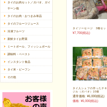
タイのお肉セット／ガパオ、ガイ
ヤーン他
タイのお肉・おつまみ単品
タイのフルーツジュース
タイソーセージ 3種セ
冷凍フルーツ
¥7,700
(税込)
新鮮タイお野菜
ミートボール、フィッシュボール
調味料・ペースト
インスタント食品
タイ米・ビーフン
その他
タイ人シェフの作ったチ
ジル（ガパオ）10個
通常価格:
¥6,000
(税込)
価格:
¥6,000
(税込)